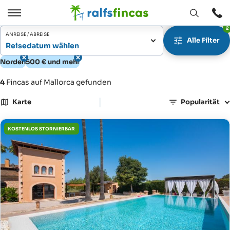
Fenster
Öffnen
2
Öffnen
/
ANREISE / ABREISE
Alle Filter
Schließen
Reisedatum wählen
Norden
500 € und mehr
4
Fincas auf Mallorca gefunden
|
Karte
Popularität
KOSTENLOS STORNIERBAR