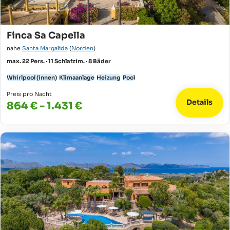
Finca Sa Capella
nahe
Santa Margalida
(
Norden
)
max. 22 Pers. · 11 Schlafzim. · 8 Bäder
Whirlpool (innen)
Klimaanlage
Heizung
Pool
Preis pro Nacht
Details
864 € - 1.431 €