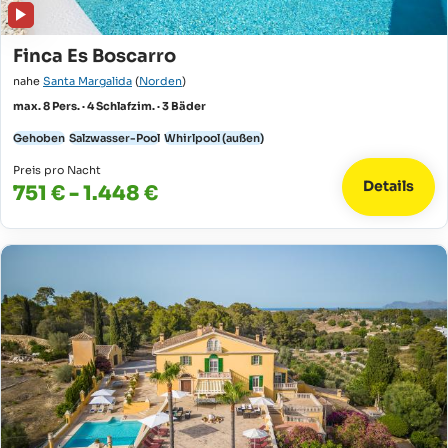
Finca Es Boscarro
nahe
Santa Margalida
(
Norden
)
max. 8 Pers. · 4 Schlafzim. · 3 Bäder
Gehoben
Salzwasser-Pool
Whirlpool (außen)
Preis pro Nacht
Details
751 € - 1.448 €