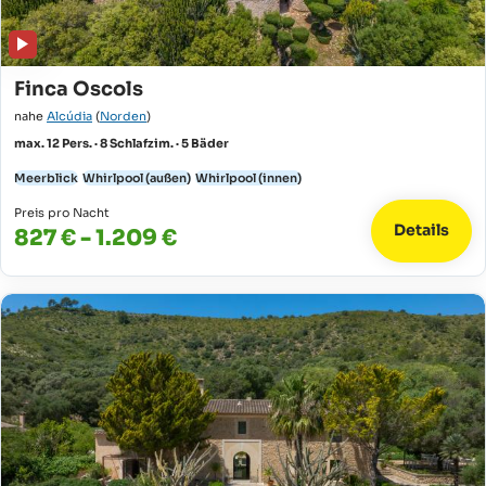
Finca Oscols
nahe
Alcúdia
(
Norden
)
max. 12 Pers. · 8 Schlafzim. · 5 Bäder
Meerblick
Whirlpool (außen)
Whirlpool (innen)
Preis pro Nacht
Details
827 € - 1.209 €