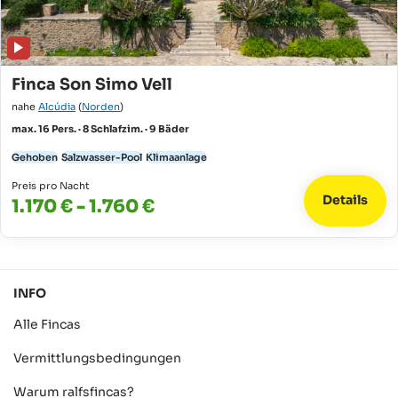
Finca Son Simo Vell
nahe
Alcúdia
(
Norden
)
max. 16 Pers. · 8 Schlafzim. · 9 Bäder
Gehoben
Salzwasser-Pool
Klimaanlage
Preis pro Nacht
Details
1.170 € - 1.760 €
INFO
Alle Fincas
Vermittlungsbedingungen
Warum ralfsfincas?