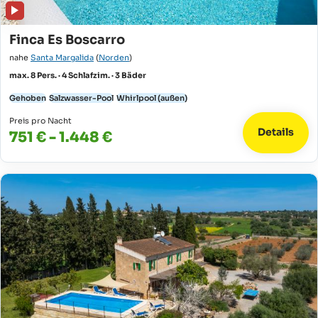
Finca Es Boscarro
nahe
Santa Margalida
(
Norden
)
max. 8 Pers. · 4 Schlafzim. · 3 Bäder
Gehoben
Salzwasser-Pool
Whirlpool (außen)
Preis pro Nacht
Details
751 € - 1.448 €