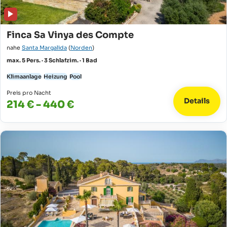
Finca Sa Vinya des Compte
nahe
Santa Margalida
(
Norden
)
max. 5 Pers. · 3 Schlafzim. · 1 Bad
Klimaanlage
Heizung
Pool
Preis pro Nacht
Details
214 € - 440 €