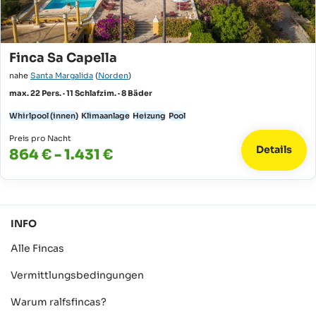
Finca Sa Capella
nahe
Santa Margalida
(
Norden
)
max. 22 Pers. · 11 Schlafzim. · 8 Bäder
Whirlpool (innen)
Klimaanlage
Heizung
Pool
Preis pro Nacht
Details
864 € - 1.431 €
INFO
Alle Fincas
Vermittlungsbedingungen
Warum ralfsfincas?