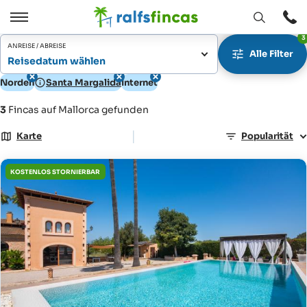
Fenster
Öffnen
3
Öffnen
/
ANREISE / ABREISE
Alle Filter
Schließen
Reisedatum wählen
Norden
Santa Margalida
Internet
3
Fincas auf Mallorca gefunden
|
Karte
Popularität
KOSTENLOS STORNIERBAR