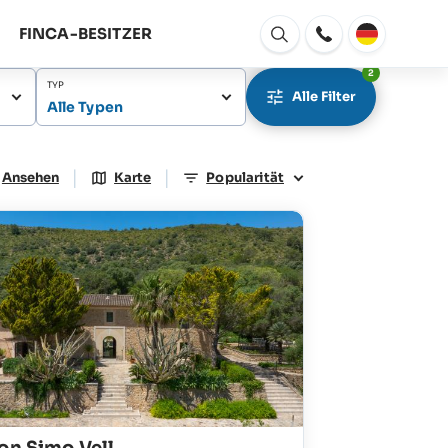
FINCA-BESITZER
Fenster
Öffnen
2
TYP
Alle Filter
Alle Typen
|
|
Ansehen
Karte
Popularität