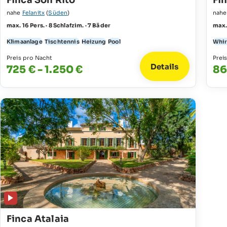
Finca Son Rito
Fi
nahe
Felanitx
(
Süden
)
nah
max. 16 Pers. · 8 Schlafzim. · 7 Bäder
max. 
Klimaanlage
Tischtennis
Heizung
Pool
Whir
Preis pro Nacht
Prei
Details
725 € - 1.250 €
86
Finca Atalaia