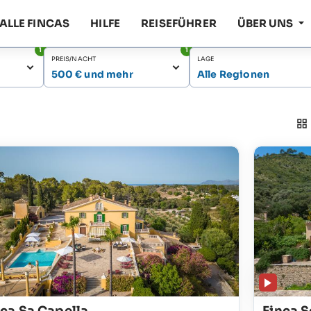
ALLE FINCAS
HILFE
REISEFÜHRER
ÜBER UNS
1
1
PREIS/NACHT
LAGE
500 € und mehr
Alle Regionen