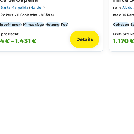
nca Sa Capella
Finca S
e
Santa Margalida
(
Norden
)
nahe
Alcúdi
22 Pers. · 11 Schlafzim. · 8 Bäder
max. 16 Pers
lpool (innen)
Klimaanlage
Heizung
Pool
Gehoben
S
s pro Nacht
Preis pro N
Details
4 € - 1.431 €
1.170 €