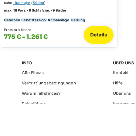
nahe
Llucmajor
(
Süden
)
max. 18 Pers. · 9 Schlafzim. · 9 Bäder
Gehoben
Beheizter Pool
Klimaanlage
Heizung
Preis pro Nacht
Details
775 € - 1.261 €
INFO
ÜBER UNS
Alle Fincas
Kontakt
Vermittlungsbedingungen
Hilfe
Warum ralfsfincas?
Über uns
Reiseführer
Impressum
Über Ralf
Datenschu
Finca-Besitzer