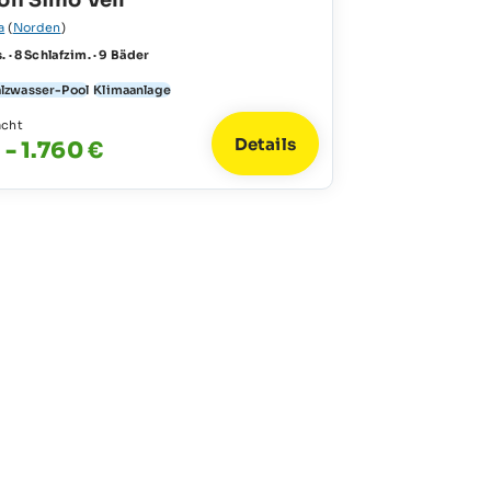
on Simo Vell
a
(
Norden
)
. · 8 Schlafzim. · 9 Bäder
alzwasser-Pool
Klimaanlage
acht
Details
 - 1.760 €