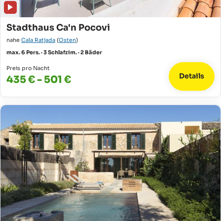
Stadthaus Ca'n Pocovi
nahe
Cala Ratjada
(
Osten
)
max. 6 Pers. · 3 Schlafzim. · 2 Bäder
Preis pro Nacht
Details
435 € - 501 €