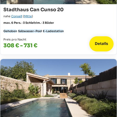
Stadthaus Can Cunso 20
nahe
Consell
(
Mitte
)
max. 6 Pers. · 3 Schlafzim. · 3 Bäder
Gehoben
Salzwasser-Pool
E-Ladestation
Preis pro Nacht
Details
308 € - 731 €