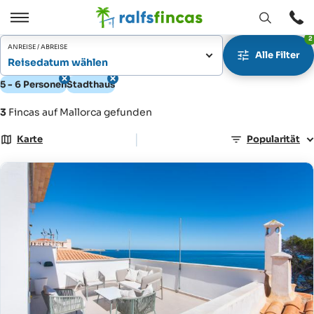
Fenster
Öffnen
2
Öffnen
/
ANREISE / ABREISE
Alle Filter
Schließen
Reisedatum wählen
5 - 6 Personen
Stadthaus
3
Fincas auf Mallorca gefunden
|
Karte
Popularität