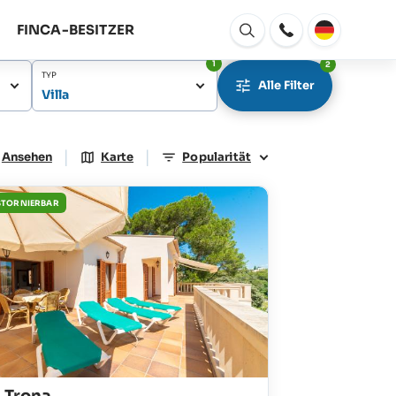
FINCA-BESITZER
Fenster
Öffnen
1
2
TYP
Alle Filter
Villa
|
|
Ansehen
Karte
Popularität
STORNIERBAR