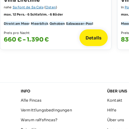
Villa Lifetime
Vil
nahe
Sa Font de Sa Cala
(
Osten
)
in
Po
max. 12 Pers. · 6 Schlafzim. · 6 Bäder
max. 
Direkt am Meer
Meerblick
Gehoben
Salzwasser-Pool
Meer
Preis pro Nacht
Prei
Details
660 € - 1.390 €
83
INFO
ÜBER UNS
Alle Fincas
Kontakt
Vermittlungsbedingungen
Hilfe
Warum ralfsfincas?
Über uns