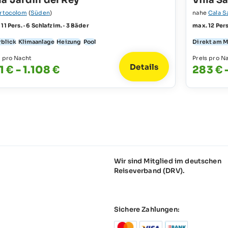
la Jardín del Rey
Villa S
rtocolom
(
Süden
)
nahe
Cala S
11 Pers. · 6 Schlafzim. · 3 Bäder
max. 12 Pers
blick
Klimaanlage
Heizung
Pool
Direkt am 
s pro Nacht
Preis pro N
Details
1 € - 1.108 €
283 € 
Wir sind Mitglied im deutschen
Reiseverband (DRV).
Sichere Zahlungen: