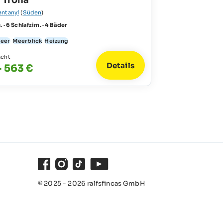
a Trona
antanyí
(
Süden
)
. · 6 Schlafzim. · 4 Bäder
Meer
Meerblick
Heizung
acht
Details
- 563 €
Facebook
Instagram
TikTok
Youtube
© 2025 - 2026 ralfsfincas GmbH