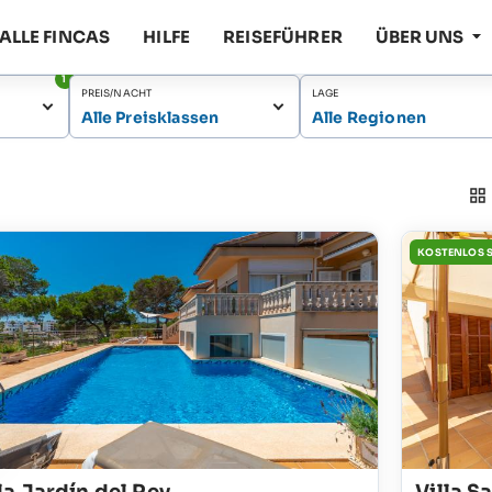
ALLE FINCAS
HILFE
REISEFÜHRER
ÜBER UNS
1
PREIS/NACHT
LAGE
Alle Preisklassen
Alle Regionen
KOSTENLOS 