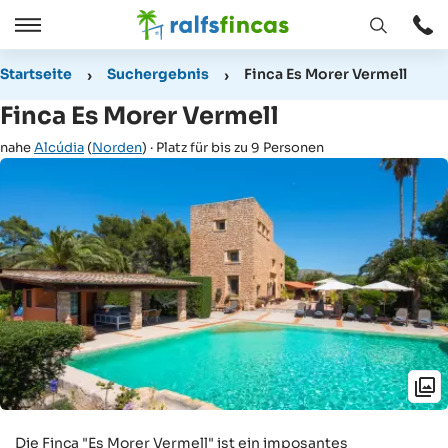
Fenster
Öffnen
Öffnen
/
Startseite
Suchergebnis
Finca Es Morer Vermell
Schließen
Finca Es Morer Vermell
nahe
Alcúdia
(
Norden
) · Platz für bis zu 9 Personen
Die Finca "Es Morer Vermell" ist ein imposantes