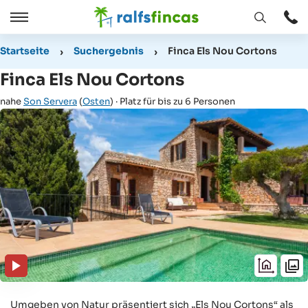
Fenster
Öffnen
Öffnen
/
Startseite
Suchergebnis
Finca Els Nou Cortons
Schließen
Finca Els Nou Cortons
nahe
Son Servera
(
Osten
) · Platz für bis zu 6 Personen
Umgeben von Natur präsentiert sich „Els Nou Cortons“ als