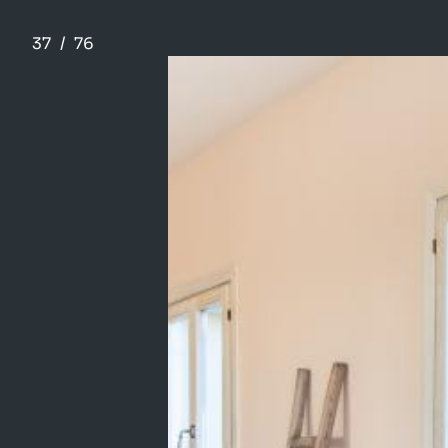
37
/
76