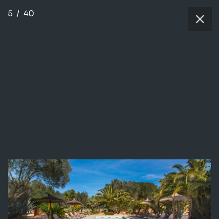
5
/
40