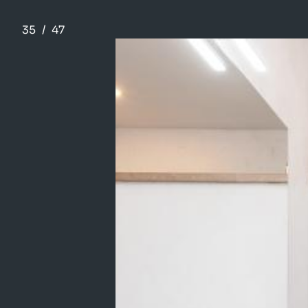
35
/
47