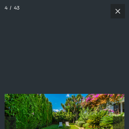
4
/
43